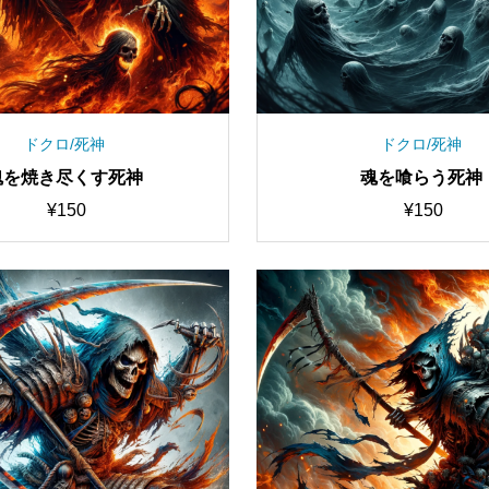
ドクロ/死神
ドクロ/死神
魂を焼き尽くす死神
魂を喰らう死神
¥
150
¥
150