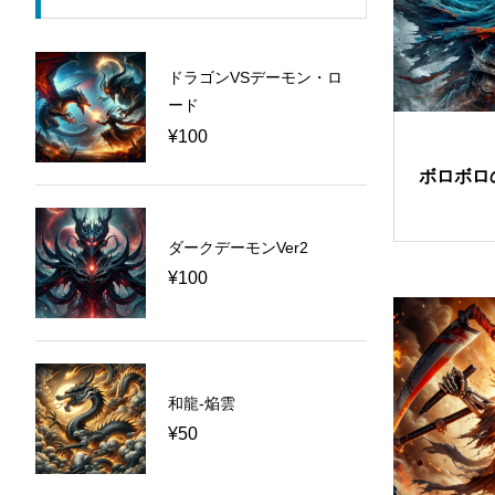
ドラゴンVSデーモン・ロ
ード
¥
100
ボロボロ
ダークデーモンVer2
¥
100
和龍-焔雲
¥
50