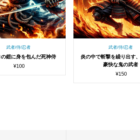
武者/侍/忍者
武者/侍/忍者
ロの鎧に身を包んだ死神侍
炎の中で斬撃を繰り出す
豪快な鬼の武者
¥
100
¥
150