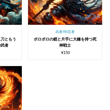
武者/侍/忍者
に刀ともう
ボロボロの鎧と片手に大鎌を持つ死
神武者
神戦士
¥
150