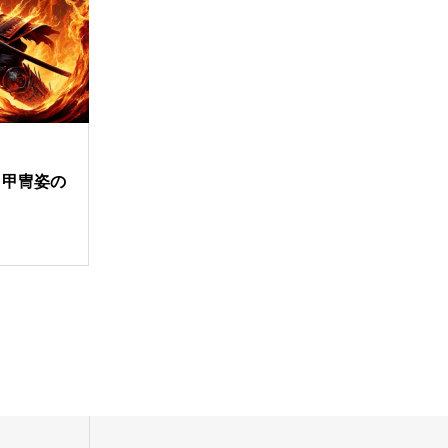
、甲冑姿の