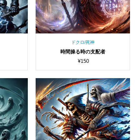
ドクロ/死神
時間操る時の支配者
¥
150