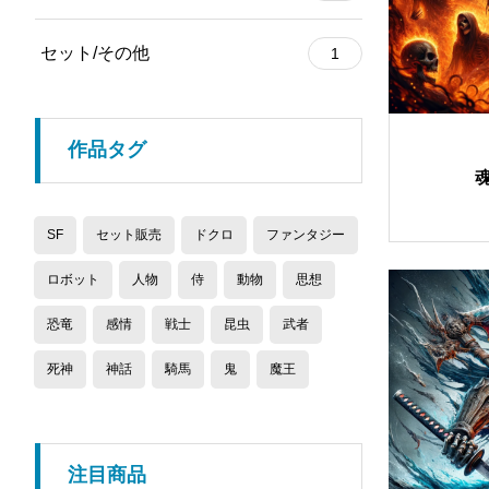
セット/その他
1
作品タグ
SF
セット販売
ドクロ
ファンタジー
ロボット
人物
侍
動物
思想
恐竜
感情
戦士
昆虫
武者
死神
神話
騎馬
鬼
魔王
注目商品