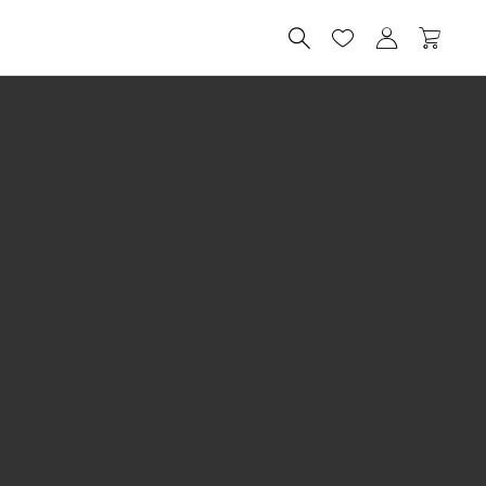



