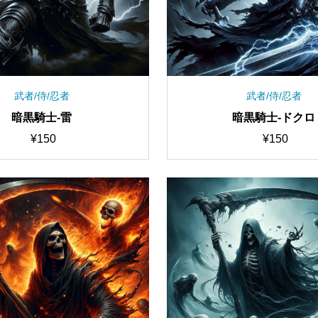
武者/侍/忍者
武者/侍/忍者
暗黒騎士-雷
暗黒騎士-ドクロ
¥
150
¥
150