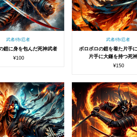
武者/侍/忍者
武者/侍/忍者
の鎧に身を包んだ死神武者
ボロボロの鎧を着た片手
片手に大鎌を持つ死
¥
100
¥
150