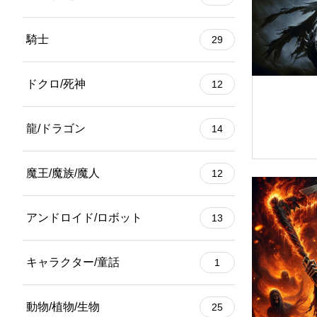
騎士
29
ドクロ/死神
12
龍/ドラゴン
14
魔王/魔族/魔人
12
アンドロイド/ロボット
13
キャラクター/童話
1
動物/植物/生物
25