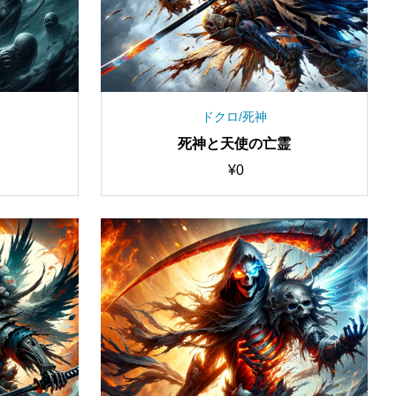
ドクロ/死神
死神と天使の亡霊
¥
0