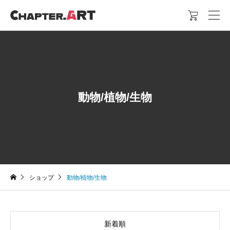

動物/植物/生物
ショップ
動物/植物/生物
新着順