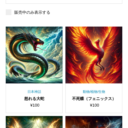
販売中のみ表示する
日本神話
動物/植物/生物
怒れる大蛇
不死蝶（フェニックス）
¥
100
¥
100