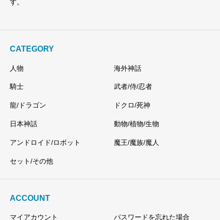
す。
CATEGORY
人物
海外神話
騎士
武者/侍/忍者
龍/ドラゴン
ドクロ/死神
日本神話
動物/植物/生物
アンドロイド/ロボット
魔王/魔族/魔人
セット/その他
ACCOUNT
マイアカウント
パスワードを忘れた場合