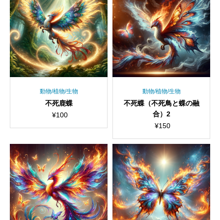
動物/植物/生物
動物/植物/生物
不死鹿蝶
不死蝶（不死鳥と蝶の融
合）2
¥
100
¥
150