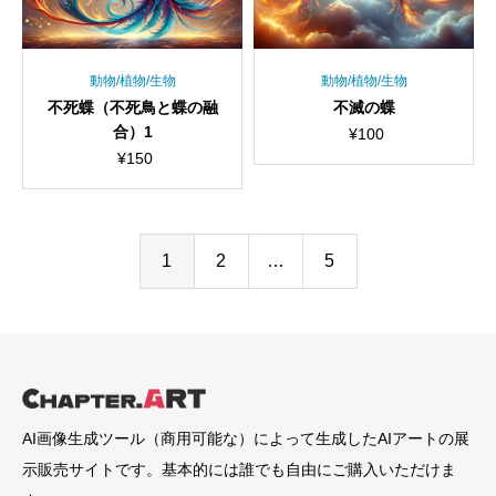
動物/植物/生物
動物/植物/生物
不死蝶（不死鳥と蝶の融
不滅の蝶
合）1
¥
100
¥
150
1
2
…
5
AI画像生成ツール（商用可能な）によって生成したAIアートの展
示販売サイトです。基本的には誰でも自由にご購入いただけま