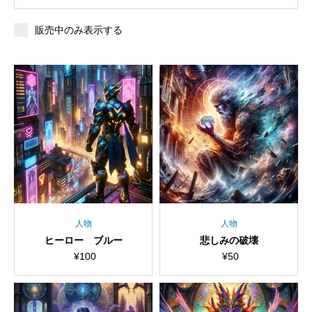
販売中のみ表示する
人物
人物
ヒーロー ブルー
悲しみの破壊
¥
100
¥
50