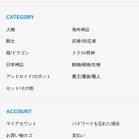
CATEGORY
人物
海外神話
騎士
武者/侍/忍者
龍/ドラゴン
ドクロ/死神
日本神話
動物/植物/生物
アンドロイド/ロボット
魔王/魔族/魔人
セット/その他
ACCOUNT
マイアカウント
パスワードを忘れた場合
お買い物カゴ
支払い