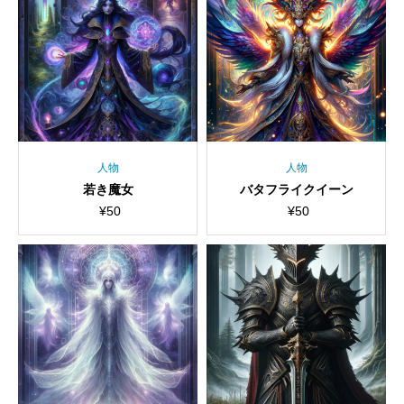
人物
人物
若き魔女
バタフライクイーン
¥
50
¥
50