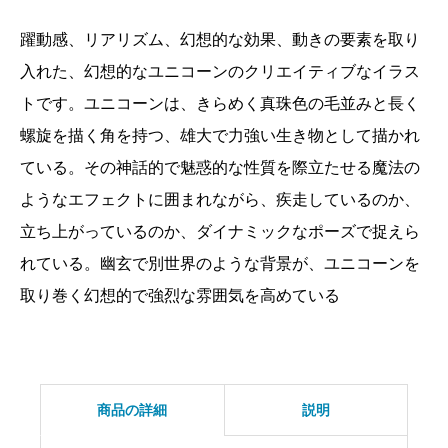
な
ユ
躍動感、リアリズム、幻想的な効果、動きの要素を取り
ニ
入れた、幻想的なユニコーンのクリエイティブなイラス
コ
トです。ユニコーンは、きらめく真珠色の毛並みと長く
ー
螺旋を描く角を持つ、雄大で力強い生き物として描かれ
ン
ている。その神話的で魅惑的な性質を際立たせる魔法の
個
ようなエフェクトに囲まれながら、疾走しているのか、
立ち上がっているのか、ダイナミックなポーズで捉えら
れている。幽玄で別世界のような背景が、ユニコーンを
取り巻く幻想的で強烈な雰囲気を高めている
商品の詳細
説明