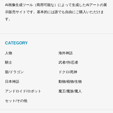
AI画像生成ツール（商用可能な）によって生成したAIアートの展
示販売サイトです。基本的には誰でも自由にご購入いただけま
す。
CATEGORY
人物
海外神話
騎士
武者/侍/忍者
龍/ドラゴン
ドクロ/死神
日本神話
動物/植物/生物
アンドロイド/ロボット
魔王/魔族/魔人
セット/その他