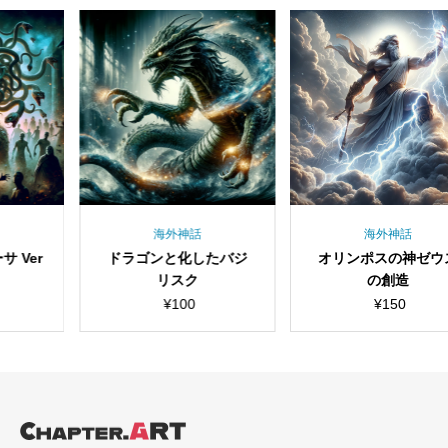
海外神話
海外神話
海
ゴンと化したバジ
オリンポスの神ゼウス
海の怪
リスク
の創造
（巨大な
¥
100
¥
150