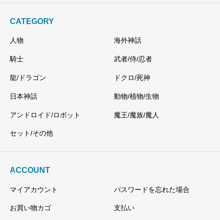
CATEGORY
人物
海外神話
騎士
武者/侍/忍者
龍/ドラゴン
ドクロ/死神
日本神話
動物/植物/生物
アンドロイド/ロボット
魔王/魔族/魔人
セット/その他
ACCOUNT
マイアカウント
パスワードを忘れた場合
お買い物カゴ
支払い