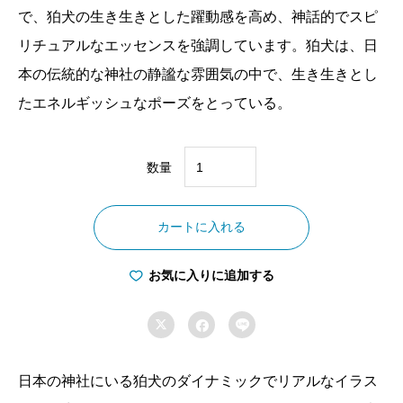
で、狛犬の生き生きとした躍動感を高め、神話的でスピ
リチュアルなエッセンスを強調しています。狛犬は、日
本の伝統的な神社の静謐な雰囲気の中で、生き生きとし
たエネルギッシュなポーズをとっている。
数量
神
前
カートに入れる
を
守
お気に入りに追加する
護
す



る
狛
犬
日本の神社にいる狛犬のダイナミックでリアルなイラス