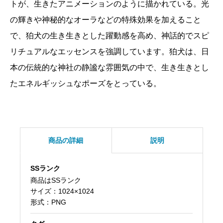
Ver2
トが、生きたアニメーションのように描かれている。光
個
の輝きや神秘的なオーラなどの特殊効果を加えること
で、狛犬の生き生きとした躍動感を高め、神話的でスピ
リチュアルなエッセンスを強調しています。狛犬は、日
本の伝統的な神社の静謐な雰囲気の中で、生き生きとし
たエネルギッシュなポーズをとっている。
商品の詳細
説明
SSランク
商品はSSランク
サイズ：1024×1024
形式：PNG