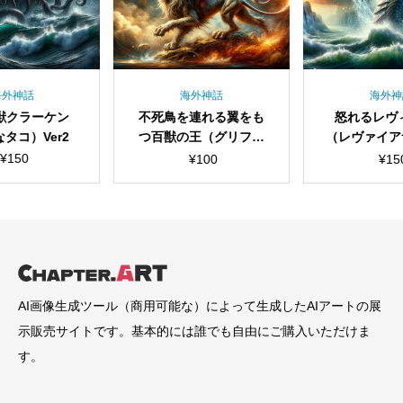
海外神話
海外神話
不死鳥を連れる翼をも
怒れるレヴィアタン
つ百獣の王（グリフィ
（レヴァイアサン-リヴ
ン-キメラ風）
ァイアサン）
¥
100
¥
150
AI画像生成ツール（商用可能な）によって生成したAIアートの展
示販売サイトです。基本的には誰でも自由にご購入いただけま
す。