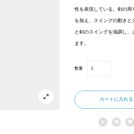
性を表現している。剣の周
を加え、スイングの動きと
と剣のスイングを強調し、
ます。
数量
金
色
の

鎧
カートに入れる
を
ま


と

う