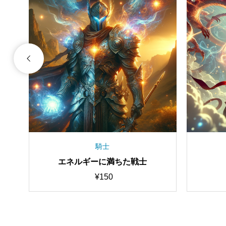
人物
侍
謎めいた女性騎士
¥
100