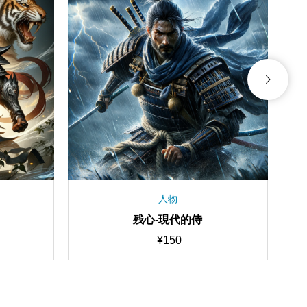
物
人物
er1
暗黒騎士-雷斬
50
¥
150