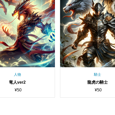
武者/侍/忍者
人
深紅の鎧に身を包んだ戦士
竜人v
¥
150
¥