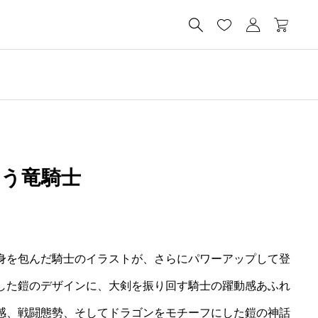




とう竜騎士
身を包んだ騎士のイラストが、さらにパワーアップして登
した鎧のデザインに、大剣を振り回す騎士の躍動感あふれ
感、戦闘態勢、そしてドラゴンをモチーフにした鎧の神話